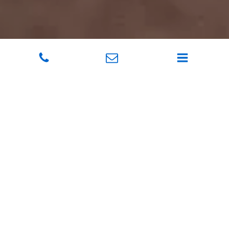
Ośrodek Wypoczynkowy "Dianola" położony jest w Darłówku Zachodnim
(dzielnica Darłowa), tuż za wydmą morską, w odległości 100 m od plaży,
która co roku otrzymuje certyfikat Błękitnej Flagi. Na terenie ośrodka
znajdują się:
3 budynki z pokojami dla Gości: budynek główny, pawilon I i
pawilon II (w każdym z budynków Wi-fi),
basen zewnętrzny dla dorosłych i starszych dzieci, basenik dla
maluszków oraz wiata wypoczynkowa,
plac zabaw z trampolinami,