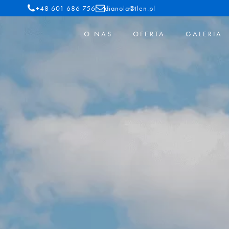
+48 601 686 756
dianola@tlen.pl
O NAS
OFERTA
GALERIA